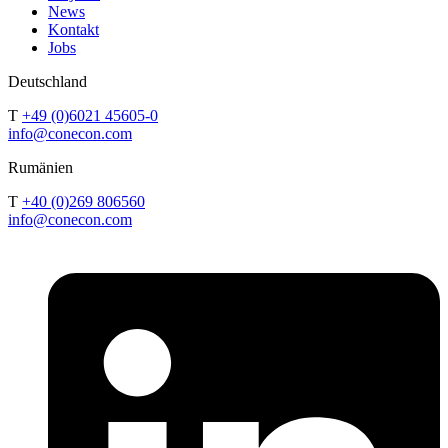
News
Kontakt
Jobs
Deutschland
T
+49 (0)6021 45605-0
info@conecon.com
Rumänien
T
+40 (0)269 806560
info@conecon.com