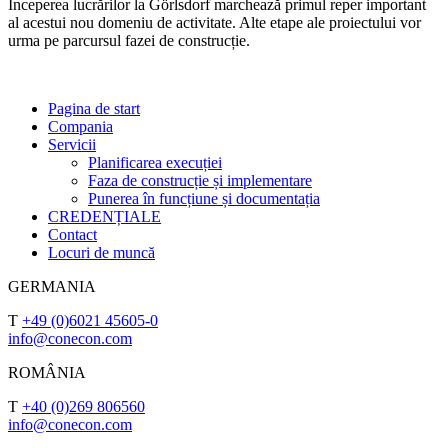
Începerea lucrărilor la Görlsdorf marchează primul reper important
al acestui nou domeniu de activitate. Alte etape ale proiectului vor
urma pe parcursul fazei de construcție.
Pagina de start
Compania
Servicii
Planificarea execuției
Faza de construcție și implementare
Punerea în funcțiune și documentația
CREDENȚIALE
Contact
Locuri de muncă
GERMANIA
T
+49 (0)6021 45605-0
info@conecon.com
ROMÂNIA
T
+40 (0)269 806560
info@conecon.com