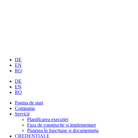
DE
EN
RO
DE
EN
RO
Pagina de start
Compania
Servicii
Planificarea execuției
Faza de construcție și implementare
Punerea în funcțiune și documentația
CREDENȚIALE