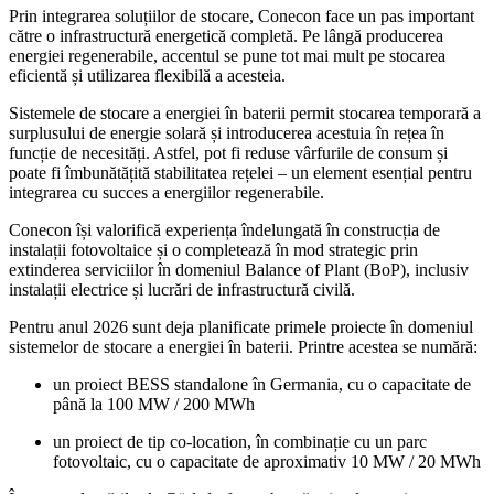
Prin integrarea soluțiilor de stocare, Conecon face un pas important
către o infrastructură energetică completă. Pe lângă producerea
energiei regenerabile, accentul se pune tot mai mult pe stocarea
eficientă și utilizarea flexibilă a acesteia.
Sistemele de stocare a energiei în baterii permit stocarea temporară a
surplusului de energie solară și introducerea acestuia în rețea în
funcție de necesități. Astfel, pot fi reduse vârfurile de consum și
poate fi îmbunătățită stabilitatea rețelei – un element esențial pentru
integrarea cu succes a energiilor regenerabile.
Conecon își valorifică experiența îndelungată în construcția de
instalații fotovoltaice și o completează în mod strategic prin
extinderea serviciilor în domeniul Balance of Plant (BoP), inclusiv
instalații electrice și lucrări de infrastructură civilă.
Pentru anul 2026 sunt deja planificate primele proiecte în domeniul
sistemelor de stocare a energiei în baterii. Printre acestea se numără:
un proiect BESS standalone în Germania, cu o capacitate de
până la 100 MW / 200 MWh
un proiect de tip co-location, în combinație cu un parc
fotovoltaic, cu o capacitate de aproximativ 10 MW / 20 MWh