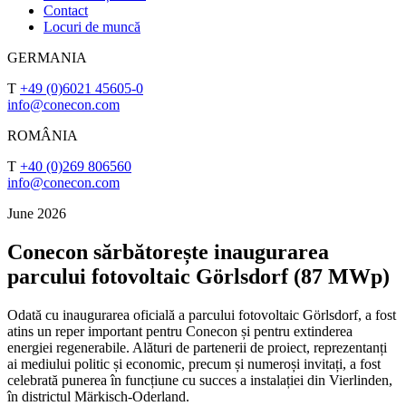
Contact
Locuri de muncă
GERMANIA
T
+49 (0)6021 45605-0
info@conecon.com
ROMÂNIA
T
+40 (0)269 806560
info@conecon.com
June 2026
Conecon sărbătorește inaugurarea
parcului fotovoltaic Görlsdorf (87 MWp)
Odată cu inaugurarea oficială a parcului fotovoltaic Görlsdorf, a fost
atins un reper important pentru Conecon și pentru extinderea
energiei regenerabile. Alături de partenerii de proiect, reprezentanți
ai mediului politic și economic, precum și numeroși invitați, a fost
celebrată punerea în funcțiune cu succes a instalației din Vierlinden,
în districtul Märkisch-Oderland.