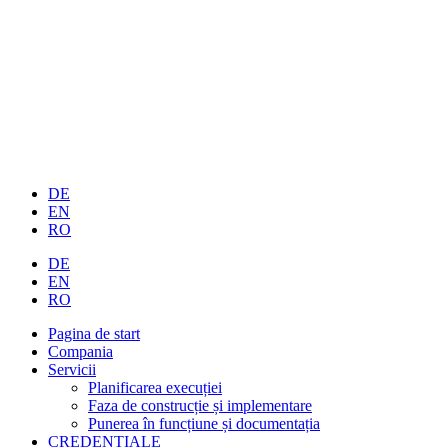
DE
EN
RO
DE
EN
RO
Pagina de start
Compania
Servicii
Planificarea execuției
Faza de construcție și implementare
Punerea în funcțiune și documentația
CREDENȚIALE