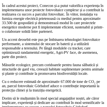
În cadrul acestui proiect, Conecon și-a putut valorifica experiența în
implementarea unor proiecte fotovoltaice complexe și a contribuit la
realizarea cu succes a parcului fotovoltaic. În viitor, instalația va
furniza energie electrică prietenoasă cu mediul pentru aproximativ
33.500 de gospodării și demonstrează modul în care proiectele
energetice moderne pot fi implementate eficient, sustenabil și printr-
o colaborare solidă între parteneri.
Un accent deosebit este pus pe îmbinarea tehnologiei fotovoltaice
performante, a sistemului de stocare în baterii și a utilizării
responsabile a terenului. Pe lângă modulele cu tracker, care
optimizează randamentul energetic, Agri-PV face, de asemenea,
parte din proiect.
Măsurile ecologice, precum coridoarele pentru fauna sălbatică și
structurile de gard viu, creează habitate suplimentare pentru animale
și plante și contribuie la promovarea biodiversității locale.
Cu o reducere estimată de aproximativ 67.000 de tone de CO₂ pe
an, parcul fotovoltaic Görlsdorf aduce o contribuție importantă la
protecția climei și la tranziția energetică.
Dorim să le mulțumim în mod special angajaților noștri, ale căror
implicare, experiență și dedicare au contribuit în mod semnificativ la
implementarea cu succes a parcului fotovoltaic Görlsdorf.