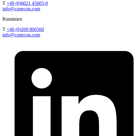
T
+49 (0)6021 45605-0
info@conecon.com
Rumänien
T
+40 (0)269 806560
info@conecon.com