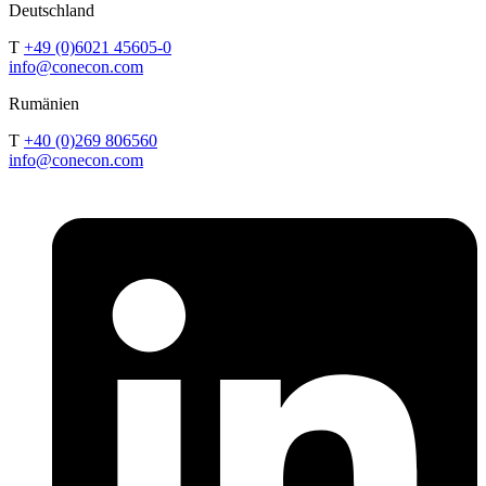
Deutschland
T
+49 (0)6021 45605-0
info@conecon.com
Rumänien
T
+40 (0)269 806560
info@conecon.com