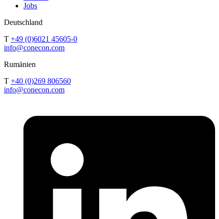
Jobs
Deutschland
T
+49 (0)6021 45605-0
info@conecon.com
Rumänien
T
+40 (0)269 806560
info@conecon.com