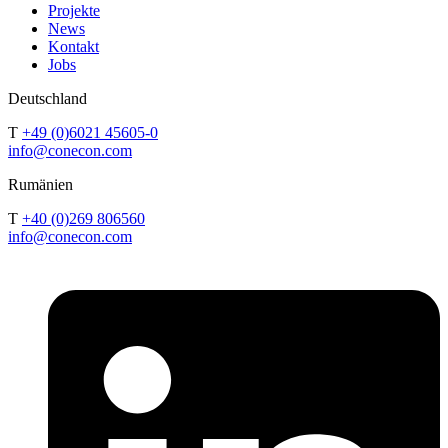
Projekte
News
Kontakt
Jobs
Deutschland
T
+49 (0)6021 45605-0
info@conecon.com
Rumänien
T
+40 (0)269 806560
info@conecon.com