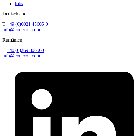
Jobs
Deutschland
T
+49 (0)6021 45605-0
info@conecon.com
Rumänien
T
+40 (0)269 806560
info@conecon.com